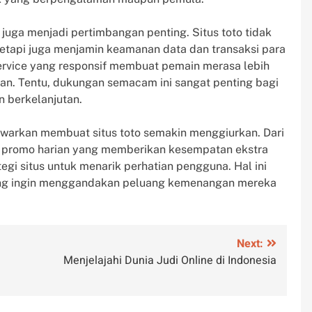
uga menjadi pertimbangan penting. Situs toto tidak
tapi juga menjamin keamanan data dan transaksi para
service yang responsif membuat pemain merasa lebih
n. Tentu, dukungan semacam ini sangat penting bagi
n berkelanjutan.
tawarkan membuat situs toto semakin menggiurkan. Dari
a promo harian yang memberikan kesempatan ekstra
egi situs untuk menarik perhatian pengguna. Hal ini
yang ingin menggandakan peluang kemenangan mereka
Next:
Menjelajahi Dunia Judi Online di Indonesia