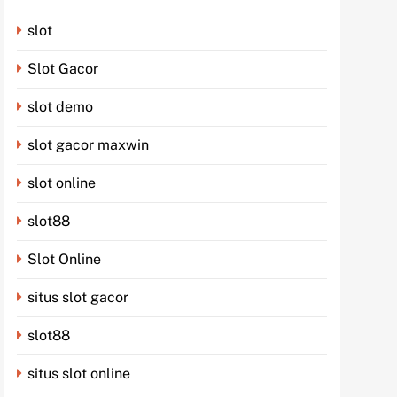
slot
Slot Gacor
slot demo
slot gacor maxwin
slot online
slot88
Slot Online
situs slot gacor
slot88
situs slot online