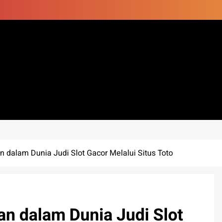
dalam Dunia Judi Slot Gacor Melalui Situs Toto
n dalam Dunia Judi Slot