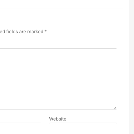
ed fields are marked
*
Website