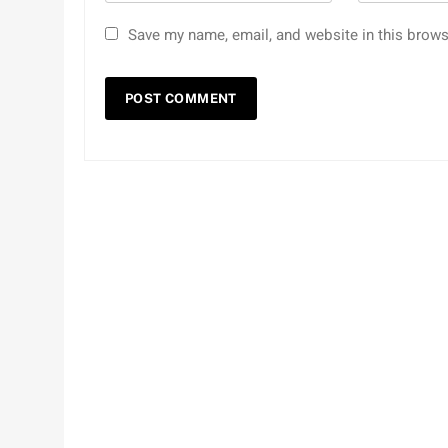
Save my name, email, and website in this brows