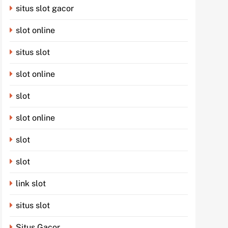
situs slot gacor
slot online
situs slot
slot online
slot
slot online
slot
slot
link slot
situs slot
Situs Gacor