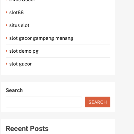
slot88
situs slot
slot gacor gampang menang
slot demo pg
slot gacor
Search
SEARCH
Recent Posts