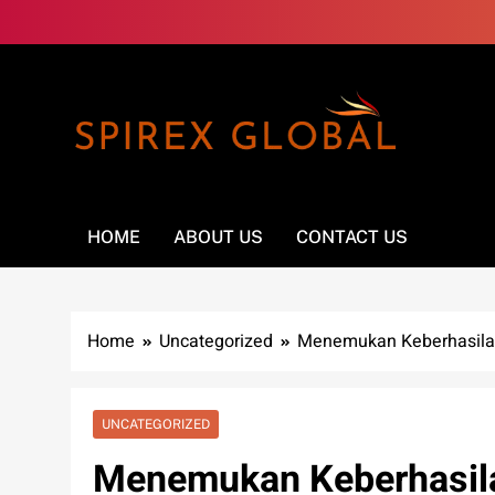
Skip
to
content
Spirex Global
HOME
ABOUT US
CONTACT US
Home
Uncategorized
Menemukan Keberhasilan 
UNCATEGORIZED
Menemukan Keberhasila