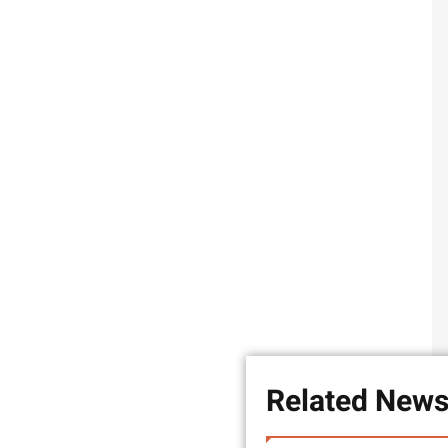
Related New