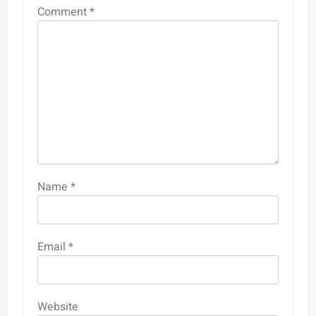
Comment
*
Name
*
Email
*
Website