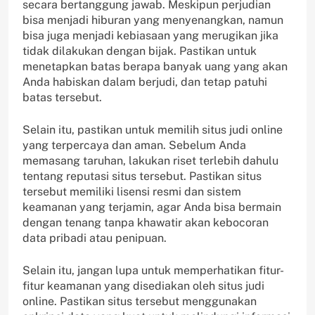
secara bertanggung jawab. Meskipun perjudian
bisa menjadi hiburan yang menyenangkan, namun
bisa juga menjadi kebiasaan yang merugikan jika
tidak dilakukan dengan bijak. Pastikan untuk
menetapkan batas berapa banyak uang yang akan
Anda habiskan dalam berjudi, dan tetap patuhi
batas tersebut.
Selain itu, pastikan untuk memilih situs judi online
yang terpercaya dan aman. Sebelum Anda
memasang taruhan, lakukan riset terlebih dahulu
tentang reputasi situs tersebut. Pastikan situs
tersebut memiliki lisensi resmi dan sistem
keamanan yang terjamin, agar Anda bisa bermain
dengan tenang tanpa khawatir akan kebocoran
data pribadi atau penipuan.
Selain itu, jangan lupa untuk memperhatikan fitur-
fitur keamanan yang disediakan oleh situs judi
online. Pastikan situs tersebut menggunakan