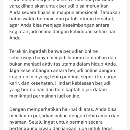
yang dihabiskan untuk berjudi bisa merugikan
Anda secara finansial maupun emosional. Tetapkan
batas waktu bermain dan patuhi aturan tersebut,
agar Anda bisa menjaga keseimbangan antara
kegiatan judi online dengan kehidupan sehari-hari
Anda.
Terakhir, ingatlah bahwa perjudian online
seharusnya hanya menjadi hiburan tambahan dan
bukan menjadi aktivitas utama dalam hidup Anda.
Jaga keseimbangan antara berjudi online dengan
kegiatan lain yang lebih penting, seperti keluarga,
karir, dan kesehatan. Hindari kebiasaan berjudi
yang berlebihan dan bersikaplah bijak dalam
menikmati permainan judi online.
Dengan memperhatikan hal-hal di atas, Anda bisa
menikmati perjudian online dengan lebih aman dan
nyaman. Selalu ingat untuk bermain secara
bertanggung jawab dan jangan lupa untuk terus