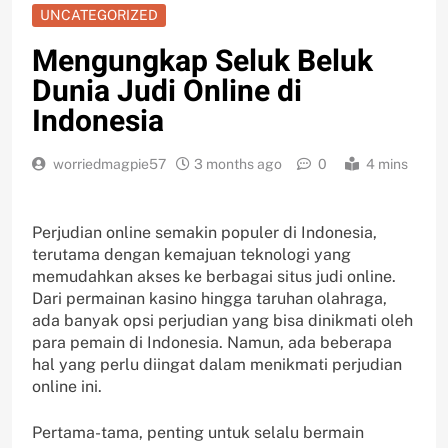
UNCATEGORIZED
Mengungkap Seluk Beluk
Dunia Judi Online di
Indonesia
worriedmagpie57
3 months ago
0
4 mins
Perjudian online semakin populer di Indonesia,
terutama dengan kemajuan teknologi yang
memudahkan akses ke berbagai situs judi online.
Dari permainan kasino hingga taruhan olahraga,
ada banyak opsi perjudian yang bisa dinikmati oleh
para pemain di Indonesia. Namun, ada beberapa
hal yang perlu diingat dalam menikmati perjudian
online ini.
Pertama-tama, penting untuk selalu bermain