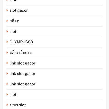
slot gacor
สล็อต
slot
OLYMPUS88
สล็อตเว็บตรง
link slot gacor
link slot gacor
link slot gacor
slot
situs slot