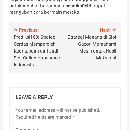
untuk melihat bagaimana
prediksi168
dapat
mengubah cara bermain mereka.
Post
Previous:
Next:
Prediksi168: Strategi
Strategi Menang di Slot
navigation
Cerdas Memperoleh
Gacor: Memahami
Keuntungan dari Judi
Mesin untuk Hasil
Slot Online Habanero di
Maksimal
Indonesia
LEAVE A REPLY
Your email address will not be published.
Required fields are marked
*