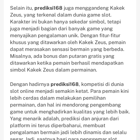
Selain itu,
prediksi168
juga menggandeng Kakek
Zeus, yang terkenal dalam dunia game slot.
Karakter ini bukan hanya sekedar simbol, tetapi
juga menjadi bagian dari banyak game yang
menyajikan pengalaman unik. Dengan fitur-fitur
khusus yang ditawarkan oleh Kakek Zeus, pemain
dapat merasakan sensasi bermain yang berbeda.
Misalnya, ada bonus dan putaran gratis yang
ditawarkan ketika pemain berhasil mendapatkan
simbol Kakek Zeus dalam permainan.
Dengan hadirnya
prediksi168
, kompetisi di dunia
slot online menjadi semakin ketat. Para pemain kini
lebih cerdas dalam melakukan pemilihan
permainan, dan hal ini mendorong pengembang
game untuk menghadirkan kualitas yang lebih baik.
Yang menarik adalah, prediksi dan anjuran dari
platform ini terus diperbaharui, membuat
pengalaman bermain jadi lebih dinamis dan selalu
segar. Jadi, saatnya bagi para penggemar slot