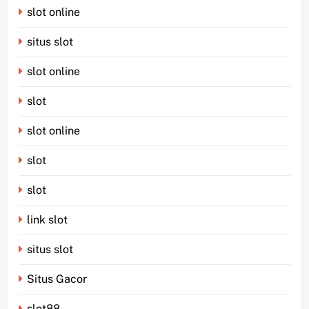
slot online
situs slot
slot online
slot
slot online
slot
slot
link slot
situs slot
Situs Gacor
slot88