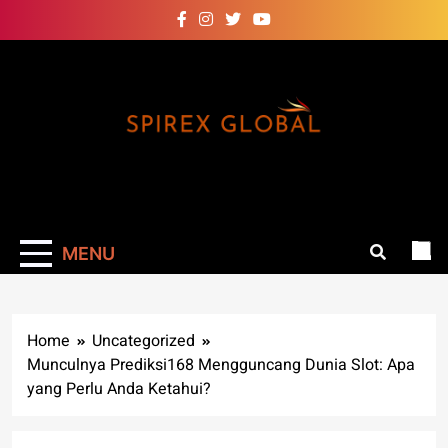
Skip
to
content
Spirex Global
MENU
Home
Uncategorized
Munculnya Prediksi168 Mengguncang Dunia Slot: Apa
yang Perlu Anda Ketahui?