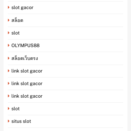
slot gacor
สล็อต
slot
OLYMPUS88
สล็อตเว็บตรง
link slot gacor
link slot gacor
link slot gacor
slot
situs slot