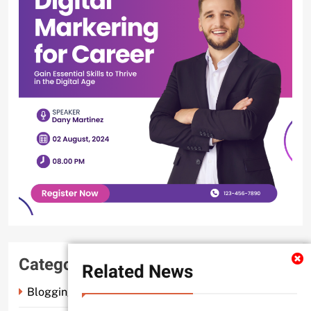
Categories
Related News
Blogging