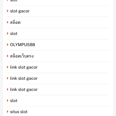
slot gacor
สล็อต
slot
OLYMPUS88
สล็อตเว็บตรง
link slot gacor
link slot gacor
link slot gacor
slot
situs slot