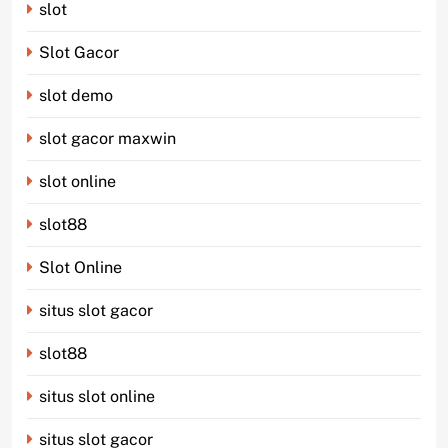
slot
Slot Gacor
slot demo
slot gacor maxwin
slot online
slot88
Slot Online
situs slot gacor
slot88
situs slot online
situs slot gacor