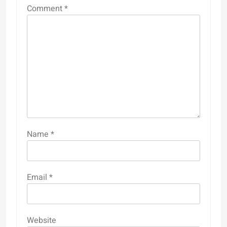
Comment
*
Name
*
Email
*
Website