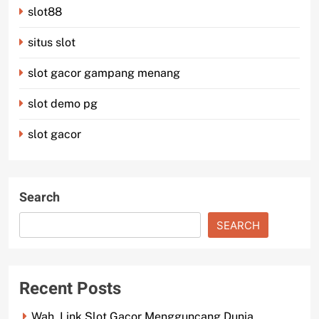
slot88
situs slot
slot gacor gampang menang
slot demo pg
slot gacor
Search
SEARCH
Recent Posts
Wah, Link Slot Gacor Mengguncang Dunia