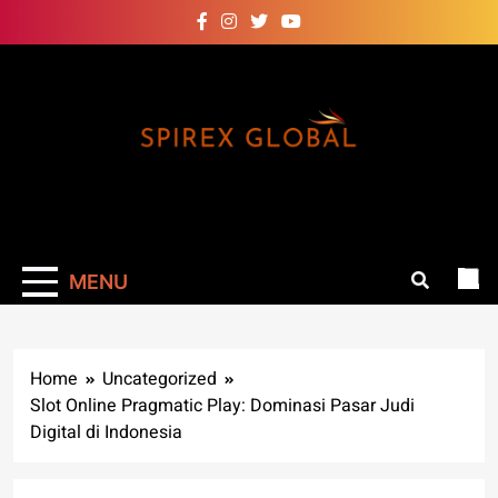
Skip
to
content
Spirex Global
MENU
Home
Uncategorized
Slot Online Pragmatic Play: Dominasi Pasar Judi
Digital di Indonesia