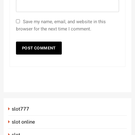
Save my name, email, and website in this
browser for the next time I comment.
slot777
slot online
slot