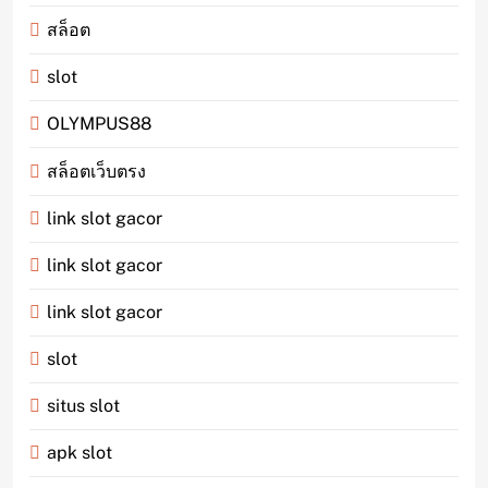
สล็อต
slot
OLYMPUS88
สล็อตเว็บตรง
link slot gacor
link slot gacor
link slot gacor
slot
situs slot
apk slot