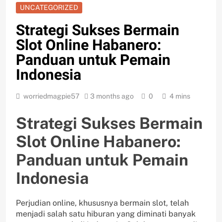
UNCATEGORIZED
Strategi Sukses Bermain
Slot Online Habanero:
Panduan untuk Pemain
Indonesia
worriedmagpie57
3 months ago
0
4 mins
Strategi Sukses Bermain
Slot Online Habanero:
Panduan untuk Pemain
Indonesia
Perjudian online, khususnya bermain slot, telah
menjadi salah satu hiburan yang diminati banyak