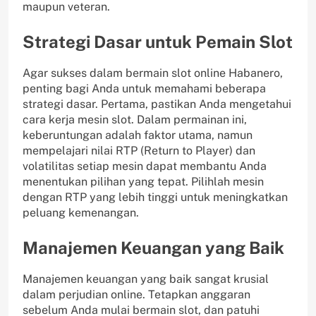
maupun veteran.
Strategi Dasar untuk Pemain Slot
Agar sukses dalam bermain slot online Habanero,
penting bagi Anda untuk memahami beberapa
strategi dasar. Pertama, pastikan Anda mengetahui
cara kerja mesin slot. Dalam permainan ini,
keberuntungan adalah faktor utama, namun
mempelajari nilai RTP (Return to Player) dan
volatilitas setiap mesin dapat membantu Anda
menentukan pilihan yang tepat. Pilihlah mesin
dengan RTP yang lebih tinggi untuk meningkatkan
peluang kemenangan.
Manajemen Keuangan yang Baik
Manajemen keuangan yang baik sangat krusial
dalam perjudian online. Tetapkan anggaran
sebelum Anda mulai bermain slot, dan patuhi