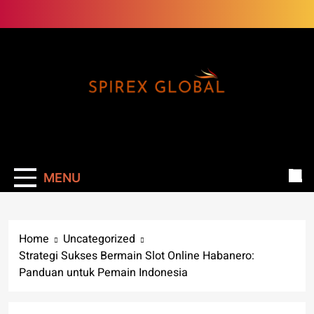
Skip
to
content
Spirex Global
MENU
Home
Uncategorized
Strategi Sukses Bermain Slot Online Habanero:
Panduan untuk Pemain Indonesia